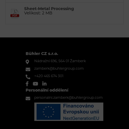
Sheet-Metal Processing
Velikost: 2 MB
Bühler CZ s.r.o.
Nádražní 696, 564 01 Žamberk
zamberk@buhlergroup.com
+420 465 674 301
Personální oddělení
personalni.zamberk@buhlergroup.com