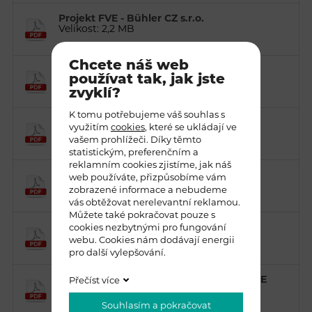
Projekt FVE - Bühler CZ s.r.o.
Velikost: 2,2 MB
Chcete náš web
Všeobecné prodejní podmínky
používat tak, jak jste
Velikost: 2,2 MB
zvyklí?
K tomu potřebujeme váš souhlas s
Soutěž zručnosti a technické tvořivosti
využitím
cookies
, které se ukládají ve
Velikost: 2,2 MB
vašem prohlížeči. Díky těmto
statistickým, preferenčním a
reklamním cookies zjistíme, jak náš
Atex certifikát DEKRA
web používáte, přizpůsobíme vám
Velikost: 2,2 MB
zobrazené informace a nebudeme
vás obtěžovat nerelevantní reklamou.
Můžete také pokračovat pouze s
cookies nezbytnými pro fungování
ISO 9001_2015
Velikost: 566 kB
webu. Cookies nám dodávají energii
pro další vylepšování.
Všeobecné nákupní podmínky CZ-EN-DE
Přečíst více
Velikost: 239 kB
Souhlasím a pokračovat