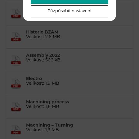
Spolupráce se školami
Přizpůsobit nastavení
Velikost: 566 kB
Historie BZAM
Velikost: 2,6 MB
Assembly 2022
Velikost: 566 kB
Electro
Velikost: 1,9 MB
Machining process
Velikost: 1,6 MB
Machining – Turning
Velikost: 1,3 MB