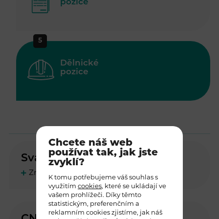
pozice
5
Dělnické
pozice
Chcete náš web
používat tak, jak jste
Svářeč
zvyklí?
Znalost technické dokumentace
K tomu potřebujeme váš souhlas s
využitím
cookies
, které se ukládají ve
vašem prohlížeči. Díky těmto
statistickým, preferenčním a
reklamním cookies zjistíme, jak náš