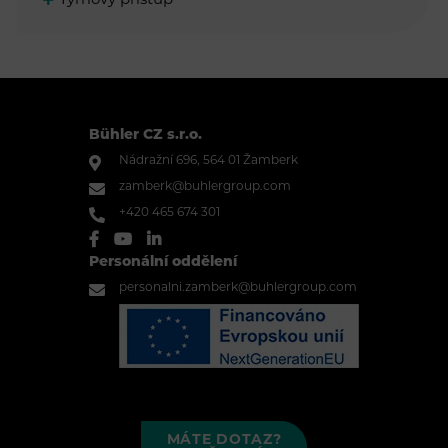
Týmový přístup
Bühler CZ s.r.o.
Nádražní 696, 564 01 Žamberk
zamberk@buhlergroup.com
+420 465 674 301
Personální oddělení
personalni.zamberk@buhlergroup.com
MÁTE DOTAZ?