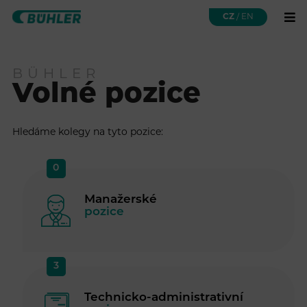
CZ
/
EN
BÜHLER
Volné pozice
Hledáme kolegy na tyto pozice:
0
Manažerské
pozice
3
Technicko-administrativní