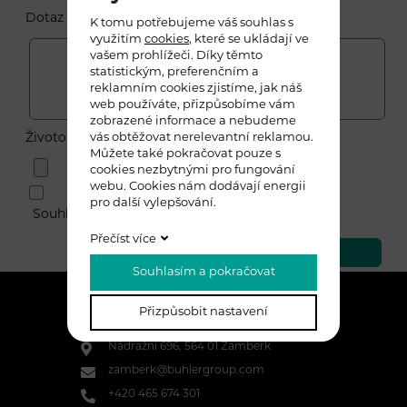
Dotaz *
K tomu potřebujeme váš souhlas s
využitím
cookies
, které se ukládají ve
vašem prohlížeči. Díky těmto
statistickým, preferenčním a
reklamním cookies zjistíme, jak náš
web používáte, přizpůsobíme vám
zobrazené informace a nebudeme
Životopis
vás obtěžovat nerelevantní reklamou.
Můžete také pokračovat pouze s
cookies nezbytnými pro fungování
webu. Cookies nám dodávají energii
pro další vylepšování.
Souhlasím se zásadami ochrany
osobních údajů
Přečíst více
odeslat
Souhlasím a pokračovat
Přizpůsobit nastavení
Bühler CZ s.r.o.
Nádražní 696, 564 01 Žamberk
zamberk@buhlergroup.com
+420 465 674 301