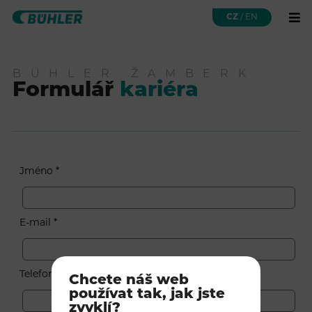
CZ
/
EN
BÜHLER ŽAMBERK
Formulář
kariéra
Jméno *
E-mail *
Telefon
Chcete náš web
používat tak, jak jste
zvyklí?