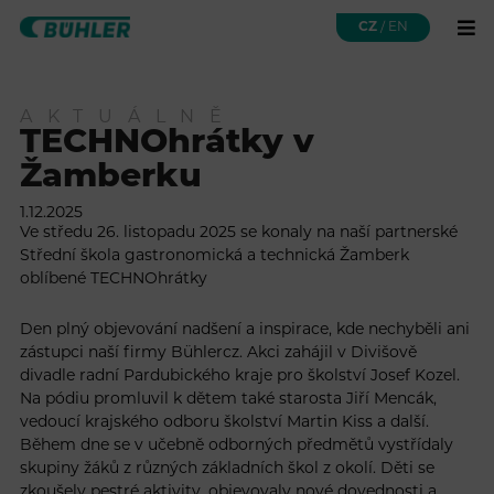
CZ
/
EN
AKTUÁLNĚ
TECHNOhrátky v
Žamberku
1.12.2025
Ve středu 26. listopadu 2025 se konaly na naší partnerské
Střední škola gastronomická a technická Žamberk
oblíbené TECHNOhrátky
Den plný objevování nadšení a inspirace, kde nechyběli ani
zástupci naší firmy Bühlercz. Akci zahájil v Divišově
divadle radní Pardubického kraje pro školství Josef Kozel.
Na pódiu promluvil k dětem také starosta Jiří Mencák,
vedoucí krajského odboru školství Martin Kiss a další.
Během dne se v učebně odborných předmětů vystřídaly
skupiny žáků z různých základních škol z okolí. Děti se
zkoušely pestré aktivity, objevovaly nové dovednosti a