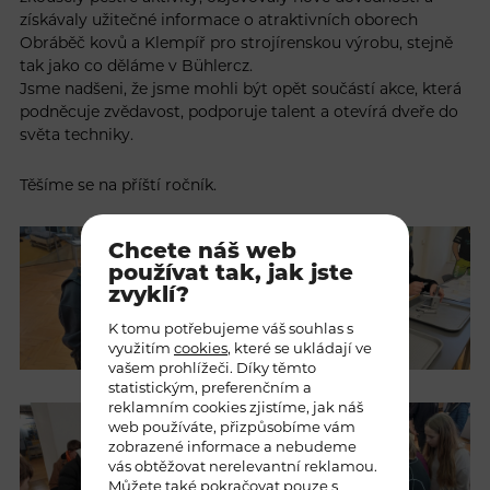
získávaly užitečné informace o atraktivních oborech
Obráběč kovů a Klempíř pro strojírenskou výrobu, stejně
tak jako co děláme v Bühlercz.
Jsme nadšeni, že jsme mohli být opět součástí akce, která
podněcuje zvědavost, podporuje talent a otevírá dveře do
světa techniky.
Těšíme se na příští ročník.
Chcete náš web
používat tak, jak jste
zvyklí?
K tomu potřebujeme váš souhlas s
využitím
cookies
, které se ukládají ve
vašem prohlížeči. Díky těmto
statistickým, preferenčním a
reklamním cookies zjistíme, jak náš
web používáte, přizpůsobíme vám
zobrazené informace a nebudeme
vás obtěžovat nerelevantní reklamou.
Můžete také pokračovat pouze s