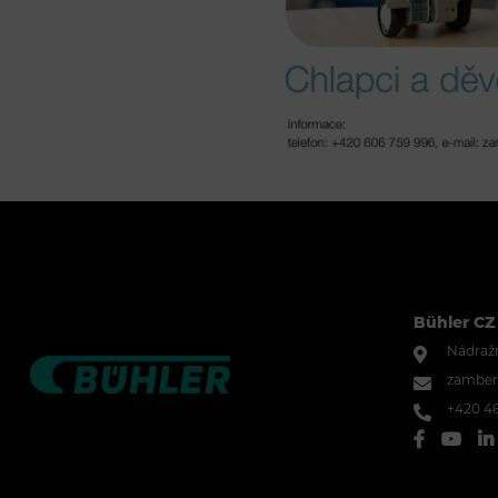
Bühler CZ 
Nádražn
zamber
+420 46