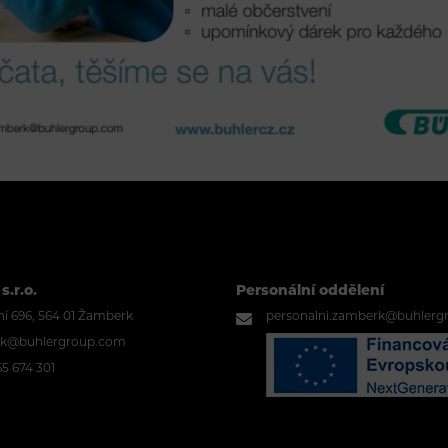
s.r.o.
Personální oddělení
í 696, 564 01 Žamberk
personalni.zamberk@buhlerg
k@buhlergroup.com
5 674 301