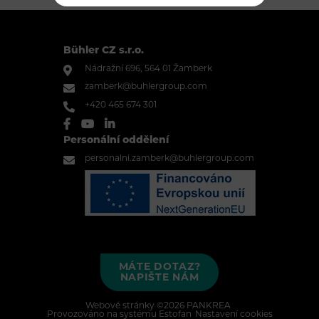
Bühler CZ s.r.o.
Nádražní 696, 564 01 Žamberk
zamberk@buhlergroup.com
+420 465 674 301
Personální oddělení
personalni.zamberk@buhlergroup.com
MÁTE DOTAZ?
NAPIŠTE NÁM
Webové stránky ©2026 PANKREA
Provozováno na systému Estofan
Nastavení cookies