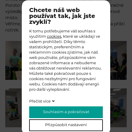
Poroto to tentokrát neměla vůbec jednoduché a konečné
Chcete náš web
výsledky byly velmi těsné. Náš tým obsadil bramborové
používat tak, jak jste
místo.
zvyklí?
Věříme, že si všichni soutěžní den užili a již se těší na příští
ročník.
K tomu potřebujeme váš souhlas s
využitím
cookies
, které se ukládají ve
vašem prohlížeči. Díky těmto
statistickým, preferenčním a
reklamním cookies zjistíme, jak náš
web používáte, přizpůsobíme vám
zobrazené informace a nebudeme
vás obtěžovat nerelevantní reklamou.
Můžete také pokračovat pouze s
cookies nezbytnými pro fungování
webu. Cookies nám dodávají energii
pro další vylepšování.
Přečíst více
Souhlasím a pokračovat
Přizpůsobit nastavení