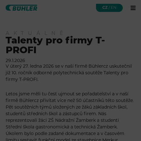
CZ
/
EN
AKTUÁLNĚ
Talenty pro firmy T-
PROFI
29.1.2026
V úterý 27. ledna 2026 se v naší firmě
Bühlercz
uskutečnil
již 10. ročník odborné polytechnická soutěže Talenty pro
firmy T-PROFI.
Letos jsme měli tu čest ujmout se pořadatelství a v naší
firmě Bühlercz přivítat více než 50 účastníků této soutěže.
Pět soutěžních týmů složených ze žáků základních škol,
studentů středních škol a zástupců firem. Nás
reprezentovali žáci ZŠ Nádražní Žamberk a studenti
Střední škola gastronomická a technická Žamberk.
Úkolem bylo podle zadané dokumentace a v časovém
limitu sestavit funkční model ze stavebnice Merkur.