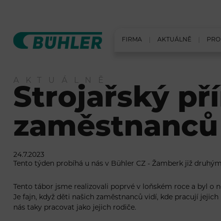
FIRMA
AKTUÁLNĚ
PRO
AKTUÁLNĚ
Strojařský př
zaměstnanců
24.7.2023
Tento týden probíhá u nás v
Bühler CZ - Žamberk
již druhým
Tento tábor jsme realizovali poprvé v loňském roce a byl o 
Je fajn, když děti našich zaměstnanců vidí, kde pracují jejic
nás taky pracovat jako jejich rodiče.