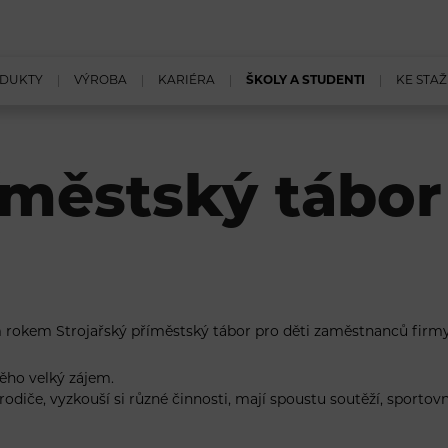
DUKTY
VÝROBA
KARIÉRA
ŠKOLY A STUDENTI
KE STAŽ
íměstský tábor
 rokem Strojařský příměstský tábor pro děti zaměstnanců firmy
něho velký zájem.
h rodiče, vyzkouší si různé činnosti, mají spoustu soutěží, sporto