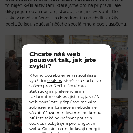
to nejen kvůli aktivitám, které jsme pro ně připravili, ale
díky příjemné atmosféře, kterou jsme jim vytvořili. Děti
získaly nové zkušenosti a dovednosti a na chvíli si užily
pocit, že jsou součástí něčeho speciálního a pocit úspěchu.
Chcete náš web
používat tak, jak jste
zvyklí?
K tomu potřebujeme váš souhlas s
využitím
cookies
, které se ukládají ve
vašem prohlížeči. Díky těmto
statistickým, preferenčním a
reklamním cookies zjistíme, jak náš
web používáte, přizpůsobíme vám
zobrazené informace a nebudeme
vás obtěžovat nerelevantní reklamou.
Můžete také pokračovat pouze s
cookies nezbytnými pro fungování
webu. Cookies nám dodávají energii