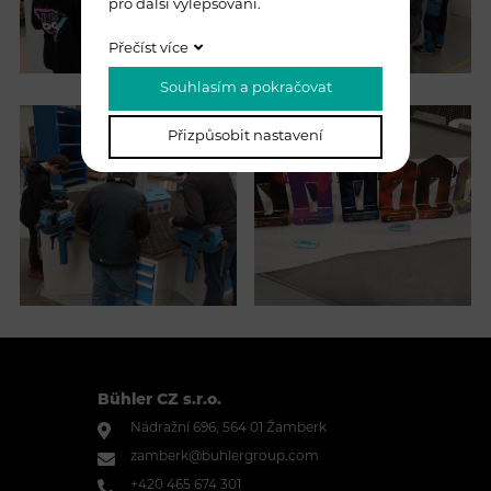
pro další vylepšování.
Přečíst více
Souhlasím a pokračovat
Přizpůsobit nastavení
Bühler CZ s.r.o.
Nádražní 696, 564 01 Žamberk
zamberk@buhlergroup.com
+420 465 674 301