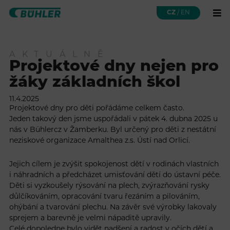
CZ
/
EN
AKTUÁLNĚ
Projektové dny nejen pro
žáky základních škol
11.4.2025
Projektové dny pro děti pořádáme celkem často.
Jeden takový den jsme uspořádali v pátek 4. dubna 2025 u
nás v Bühlercz v Žamberku. Byl určený pro děti z nestátní
neziskové organizace Amalthea z.s. Ústí nad Orlicí.
Jejich cílem je zvýšit spokojenost dětí v rodinách vlastních
i náhradních a předcházet umisťování dětí do ústavní péče.
Děti si vyzkoušely rýsování na plech, zvýrazňování rysky
důlčíkováním, opracování tvaru řezáním a pilováním,
ohýbání a tvarování plechu. Na závěr své výrobky lakovaly
sprejem a barevně je velmi nápaditě upravily.
Celé dopoledne bylo vidět nadšení a radost v očích dětí a