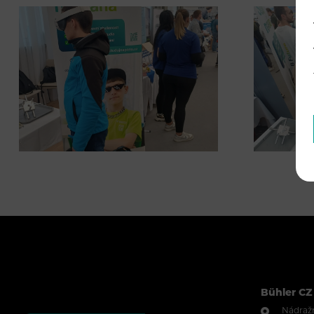
Bühler CZ 
Nádražn