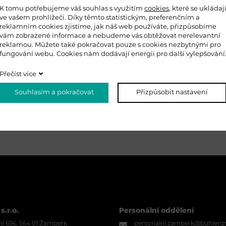
K tomu potřebujeme váš souhlas s využitím
cookies
, které se ukládaj
ve vašem prohlížeči. Díky těmto statistickým, preferenčním a
reklamním cookies zjistíme, jak náš web používáte, přizpůsobíme
vám zobrazené informace a nebudeme vás obtěžovat nerelevantní
reklamou. Můžete také pokračovat pouze s cookies nezbytnými pro
fungování webu. Cookies nám dodávají energii pro další vylepšování
Přečíst více
Souhlasím a pokračovat
Přizpůsobit nastavení
s.r.o.
Personální oddělení
í 696, 564 01 Žamberk
personalni.zamberk@buhlerg