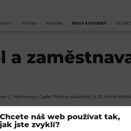
DUKTY
VÝROBA
KARIÉRA
ŠKOLY A STUDENTI
KE STAŽ
ol a zaměstnav
ravní G. Habrmana v České Třebové uskutečnil již 32. ročník Přehl
ich rodičům, kteří se rozhodují, jakou střední školu si vyberou.
Chcete náš web používat tak,
lé akce je představit možnosti dalšího studia a profesního směř
jak jste zvyklí?