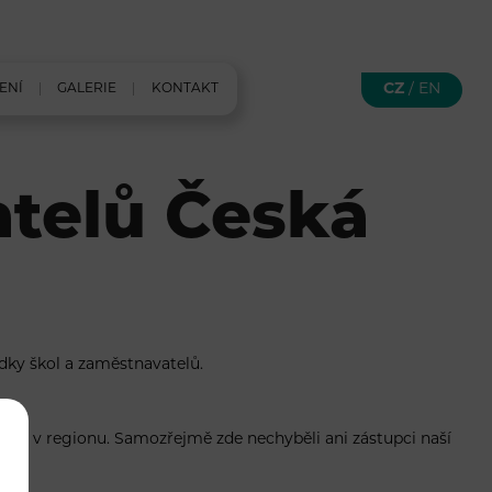
CZ
/
EN
ENÍ
GALERIE
KONTAKT
atelů Česká
ídky škol a zaměstnavatelů.
ování v regionu. Samozřejmě zde nechyběli ani zástupci naší