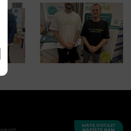
í
.
MÁTE DOTAZ?
roup.com
NAPIŠTE NÁM