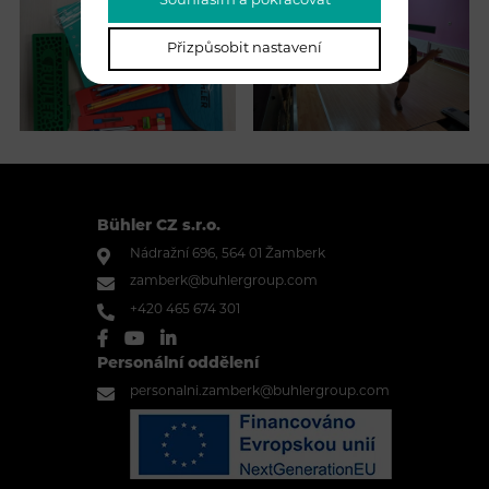
Souhlasím a pokračovat
Přizpůsobit nastavení
Bühler CZ s.r.o.
Nádražní 696, 564 01 Žamberk
zamberk@buhlergroup.com
+420 465 674 301
Personální oddělení
personalni.zamberk@buhlergroup.com