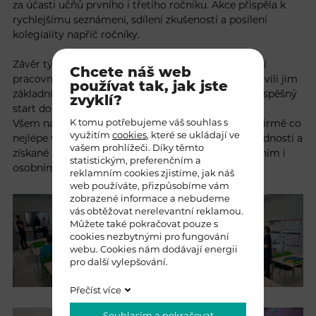
za účasti učňů prvního i třetího ročníku. Akce přispěla k
rychlejšímu seznámení, sdílení zkušeností a posílení
kolegiality napříč ročníky.
Závěr týdne patřil setkání s vedením firmy. Vedoucí
Chcete náš web
pracovníci přišli nové učně osobně přivítat, představili jim
používat tak, jak jste
základní principy fungování společnosti a popřáli úspěšný
zvyklí?
start do odborné přípravy.
K tomu potřebujeme váš souhlas s
Všem našim učňům přejeme, aby čas strávený ve firmě co
využitím
cookies
, které se ukládají ve
nejlépe využili, rozvíjeli své technické i měkké dovednosti a
vašem prohlížeči. Díky těmto
získané zkušenosti uplatnili ve svém dalším profesním i
statistickým, preferenčním a
osobním životě.
reklamním cookies zjistíme, jak náš
web používáte, přizpůsobíme vám
zobrazené informace a nebudeme
vás obtěžovat nerelevantní reklamou.
Můžete také pokračovat pouze s
cookies nezbytnými pro fungování
webu. Cookies nám dodávají energii
pro další vylepšování.
Přečíst více