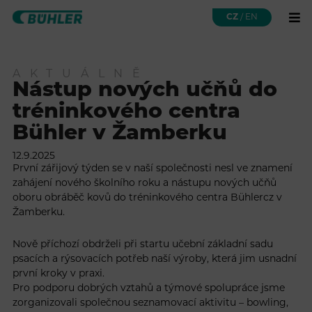
CZ
/
EN
AKTUÁLNĚ
Nástup nových učňů do
tréninkového centra
Bühler v Žamberku
12.9.2025
První zářijový týden se v naší společnosti nesl ve znamení
zahájení nového školního roku a nástupu nových učňů
oboru obráběč kovů do tréninkového centra
Bühlercz
v
Žamberku.
Nově příchozí obdrželi při startu učební základní sadu
psacích a rýsovacích potřeb naší výroby, která jim usnadní
první kroky v praxi.
Pro podporu dobrých vztahů a týmové spolupráce jsme
zorganizovali společnou seznamovací aktivitu – bowling,