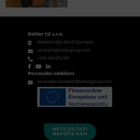
Bühler CZ s.r.o.
Nádražní 696, 564 01 Žamberk
zamberk@buhlergroup.com
+420 465 674 301
Personální oddělení
personalni.zamberk@buhlergroup.com
MÁTE DOTAZ?
NAPIŠTE NÁM