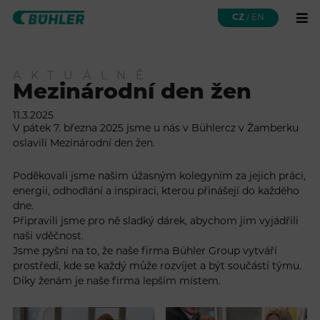
CZ
/
EN
AKTUÁLNĚ
Mezinárodní den žen
11.3.2025
V pátek 7. března 2025 jsme u nás v Bühlercz v Žamberku
oslavili Mezinárodní den žen.
Poděkovali jsme našim úžasným kolegyním za jejich práci,
energii, odhodlání a inspiraci, kterou přinášejí do každého
dne.
Připravili jsme pro ně sladký dárek, abychom jim vyjádřili
naši vděčnost.
Jsme pyšní na to, že naše firma Bühler Group vytváří
prostředí, kde se každý může rozvíjet a být součástí týmu.
Díky ženám je naše firma lepším místem.