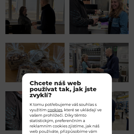
Chcete náš web
používat tak, jak jste
zvyklí?
K tomu potřebujeme váš souhlas s
využitím
cookies
, které se ukládají ve
vašem prohlížeči. Díky těmto
statistickým, preferenčním a
reklamním cookies zjistíme, jak náš
web používáte, přizpůsobíme vám