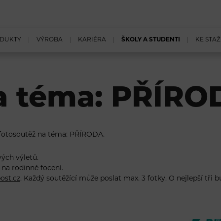
DUKTY
VÝROBA
KARIÉRA
ŠKOLY A STUDENTI
KE STAŽ
a téma: PŘÍRO
á fotosoutěž na téma: PŘÍRODA.
vých výletů.
na rodinné focení.
ost.cz
. Každý soutěžící může poslat max. 3 fotky. O nejlepší tři 